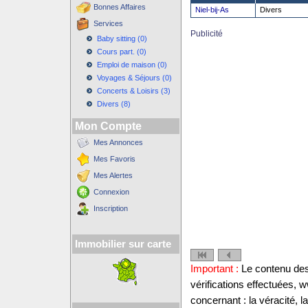
Bonnes Affaires
Niel-bij-As
Divers
Services
Publicité
Baby sitting (0)
Cours part. (0)
Emploi de maison (0)
Voyages & Séjours (0)
Concerts & Loisirs (3)
Divers (8)
Mon Compte
Mes Annonces
Mes Favoris
Mes Alertes
Connexion
Inscription
Immobilier sur carte
Important :
Le contenu des 
vérifications effectuées,
concernant : la véracité, 