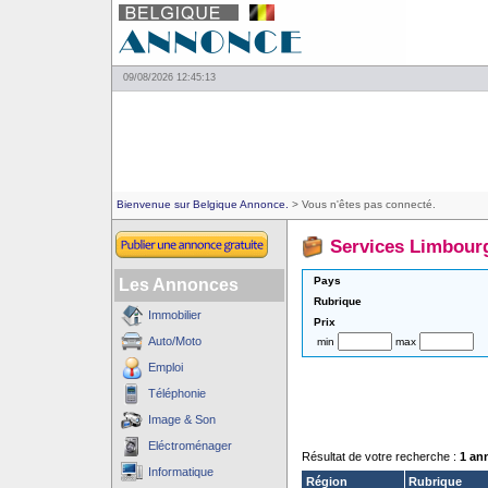
09/08/2026 12:45:13
Bienvenue sur Belgique Annonce.
> Vous n'êtes pas connecté.
Services Limbour
Pays
Les Annonces
Rubrique
Immobilier
Prix
Auto/Moto
min
max
Emploi
Téléphonie
Image & Son
Eléctroménager
Résultat de votre recherche :
1 an
Informatique
Région
Rubrique