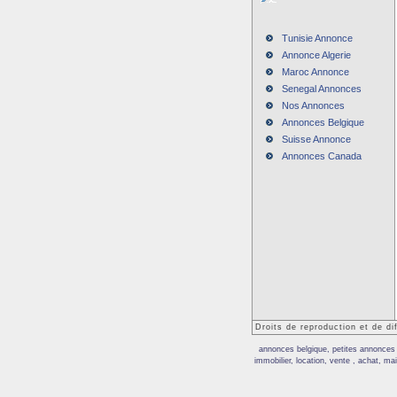
Tunisie Annonce
Annonce Algerie
Maroc Annonce
Senegal Annonces
Nos Annonces
Annonces Belgique
Suisse Annonce
Annonces Canada
Droits de reproduction et de d
annonces belgique, petites annonces 
immobilier, location, vente , achat, m