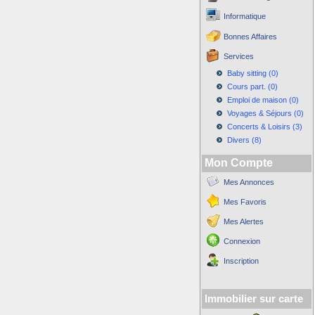
Informatique
Bonnes Affaires
Services
Baby sitting (0)
Cours part. (0)
Emploi de maison (0)
Voyages & Séjours (0)
Concerts & Loisirs (3)
Divers (8)
Mon Compte
Mes Annonces
Mes Favoris
Mes Alertes
Connexion
Inscription
Immobilier sur carte