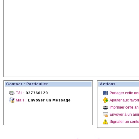
Contact : Particulier
Actions
Tél :
027360129
Partager cette a
Mail :
Envoyer un Message
Ajouter aux favor
Imprimer cette a
Envoyer à un ami
Signaler un conte