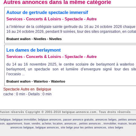
Autres annonces dans la même catégorie
Autour de gertrude spectacle immersif
Services - Concerts & Loisirs - Spectacle - Autre
a l’intérieur de la collégiale sainte gertrude du 16 au 24 octobre 2026 chaque
16 au 24 octobre 2026, pendant 9 soirées, tour des sites organisation, en collab
Brabant wallon - Nivelles - Nivelles
Les dames de berlaymont
Services - Concerts & Loisirs - Spectacle - Autre
du 14 au 16 novembre 2025, le centre scolaire de berlaymont à waterloo 
berlaymont, un spectacle son et lumière d’envergure signé tour des sit
l’occasio ...
Brabant wallon - Waterloo - Waterloo
Spectacle Autre en Belgique
cache : 0 min - Details : 0 min
iffusion réservés Copyright © 2001-2010 belgique-annonce.com, Tous droits réservés
belgique, belgique immobilier, belgique annonces, passer annonce gratuite, annonces belges, petites ann
aison, appartement, louer, vendre, acheter, location, annonces , petites annonces , immobilier, maison, locat
annonces belgique, belgique annonces, site belge pour les petites annonces, sites belges