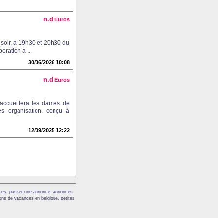
n.d
Euros
 soir, a 19h30 et 20h30 du
oration a ...
30/06/2026 10:08
n.d
Euros
accueillera les dames de
es organisation. conçu à
12/09/2025 12:22
onces, passer une annonce, annonces
ions de vacances en belgique, petites