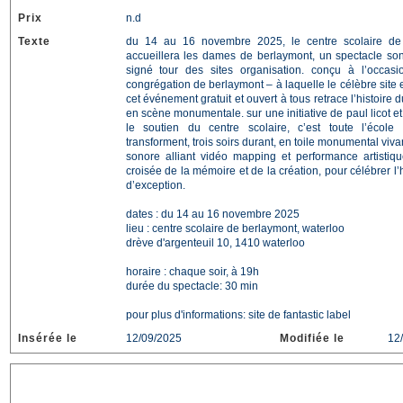
Prix
n.d
Texte
du 14 au 16 novembre 2025, le centre scolaire de
accueillera les dames de berlaymont, un spectacle son
signé tour des sites organisation. conçu à l’occa
congrégation de berlaymont – à laquelle le célèbre site
cet événement gratuit et ouvert à tous retrace l’histoire 
en scène monumentale. sur une initiative de paul licot e
le soutien du centre scolaire, c’est toute l’écol
transforment, trois soirs durant, en toile monumental vivan
sonore alliant vidéo mapping et performance artistiqu
croisée de la mémoire et de la création, pour célébrer l’
d’exception.
dates : du 14 au 16 novembre 2025
lieu : centre scolaire de berlaymont, waterloo
drève d'argenteuil 10, 1410 waterloo
horaire : chaque soir, à 19h
durée du spectacle: 30 min
pour plus d'informations: site de fantastic label
Insérée le
12/09/2025
Modifiée le
12