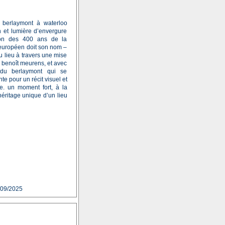
 berlaymont à waterloo
 et lumière d’envergure
sion des 400 ans de la
 européen doit son nom –
du lieu à travers une mise
t benoît meurens, et avec
e du berlaymont qui se
te pour un récit visuel et
e. un moment fort, à la
héritage unique d’un lieu
/09/2025