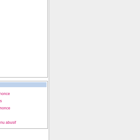
nnonce
is
nnonce
nu abusif