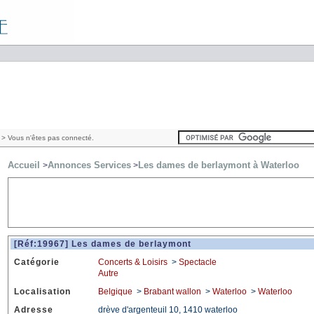
> Vous n'êtes pas connecté.
Accueil
Annonces Services
Les dames de berlaymont à Waterloo
>
>
[Réf:19967] Les dames de berlaymont
Catégorie
Concerts & Loisirs
>
Spectacle
Autre
Localisation
Belgique
>
Brabant wallon
>
Waterloo
>
Waterloo
Adresse
drève d'argenteuil 10, 1410 waterloo