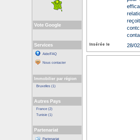
effic
relati
reçoi
Vote Google
contc
conta
Insérée le
28/02
Services
Aide/FAQ
Nous contacter
Immobilier par région
Bruxelles (1)
Autres Pays
France (2)
Tunisie (1)
Partenariat
Partenariat