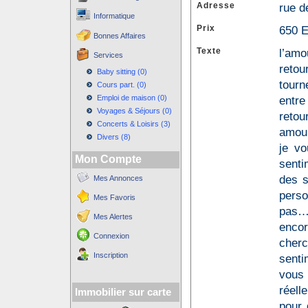
Adresse
rue d
Informatique
Prix
650 
Bonnes Affaires
Texte
l’amo
Services
retou
Baby sitting (0)
tourn
Cours part. (0)
Emploi de maison (0)
entre
Voyages & Séjours (0)
retou
Concerts & Loisirs (3)
amour
Divers (8)
je vo
Mon Compte
senti
des s
Mes Annonces
perso
Mes Favoris
pas… 
Mes Alertes
enco
Connexion
cherc
Inscription
senti
vous 
réell
Immobilier sur carte
pour 