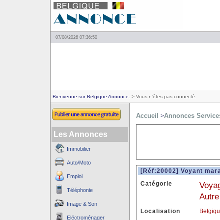
07/08/2026 07:36:50
Bienvenue sur Belgique Annonce.
> Vous n'êtes pas connecté.
Accueil
Annonces Service
>
Les Annonces
Immobilier
Auto/Moto
[Réf:20002] Voyant mar
Emploi
Catégorie
Voyag
Téléphonie
Autre
Image & Son
Localisation
Belgiq
Eléctroménager