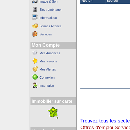
Région
Secteur
Image & Son
Eléctroménager
Informatique
Bonnes Affaires
Services
Mon Compte
Mes Annonces
Mes Favoris
Mes Alertes
Connexion
Inscription
Immobilier sur carte
Trouvez tous les secte
Offres d'emploi Servic