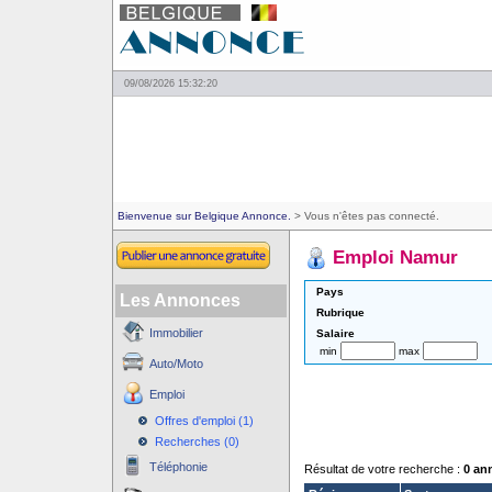
09/08/2026 15:32:20
Bienvenue sur Belgique Annonce.
> Vous n'êtes pas connecté.
Emploi Namur
Pays
Les Annonces
Rubrique
Immobilier
Salaire
min
max
Auto/Moto
Emploi
Offres d'emploi (1)
Recherches (0)
Téléphonie
Résultat de votre recherche :
0 an