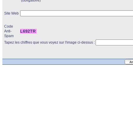
(obligatoire)
Site Web
Code
L692TR
Anti-
Spam
Tapez les chiffres que vous voyez sur l'image ci-dessus :