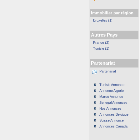
Immobilier par région
Bruxelles (1)
Autres Pays
France (2)
Tunisie (1)
Partenariat
Partenariat
Tunisie Annonce
Annonce Algerie
Maroc Annonce
Senegal Annonces
Nos Annonces
Annonces Belgique
Suisse Annonce
Annonces Canada