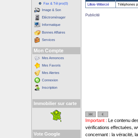
Fax & Tél pro(0)
Lillois-Witterzé
Téléphones p
Image & Son
Publicité
Eléctroménager
Informatique
Bonnes Affaires
Services
Mon Compte
Mes Annonces
Mes Favoris
Mes Alertes
Connexion
Inscription
Immobilier sur carte
Important :
Le contenu des 
vérifications effectuées,
Vote Google
concernant : la véracité, 