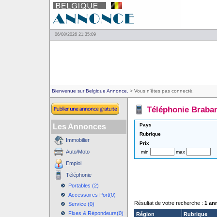
06/08/2026 21:35:09
Bienvenue sur Belgique Annonce.
> Vous n'êtes pas connecté.
Téléphonie Braban
Pays
Les Annonces
Rubrique
Immobilier
Prix
Auto/Moto
min
max
Emploi
Téléphonie
Portables (2)
Accessoires Port(0)
Résultat de votre recherche :
1 an
Service (0)
Fixes & Répondeurs(0)
Région
Rubrique