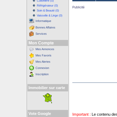
Cuisinière (0)
Réfrigérateur (0)
Publicité
Soin & Beauté (0)
Vaisselle & Linge (0)
Informatique
Bonnes Affaires
Services
Mon Compte
Mes Annonces
Mes Favoris
Mes Alertes
Connexion
Inscription
Immobilier sur carte
Vote Google
Important :
Le contenu des 