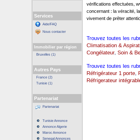
vérifications effectuées,
concernant : la véracité, 
Services
vivement de prêter attentio
Aide/FAQ
Nous contacter
Trouvez toutes les rub
Climatisation & Aspirat
Immobilier par région
Congélateur
,
Soin & B
Bruxelles (1)
Trouvez toutes les rub
Autres Pays
Réfrigérateur 1 porte
,
France (2)
Réfrigerateur intégrabl
Tunisie (1)
Partenariat
Partenariat
Tunisie Annonce
Annonce Algerie
Maroc Annonce
Senegal Annonces