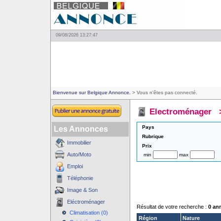
09/08/2026 13:27:47
Bienvenue sur Belgique Annonce.
> Vous n'êtes pas connecté.
Electroménager
Pays
Les Annonces
Rubrique
Immobilier
Prix
Auto/Moto
min
max
Emploi
Téléphonie
Image & Son
Eléctroménager
Résultat de votre recherche :
0 an
Climatisation (0)
Région
Nature