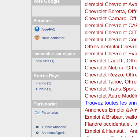
Vote Google
d'emploi Chevrolet Av
Chevrolet Beretta
,
Offr
Chevrolet Camaro
,
Off
Services
d'emploi Chevrolet C
Aide/FAQ
d'emploi Chevrolet CI
Nous contacter
d'emploi Chevrolet Cor
Offres d'emploi Chev
d'emploi Chevrolet Ev
Immobilier par région
Chevrolet Lacetti
,
Offr
Bruxelles (1)
Chevrolet Nubira
,
Offr
Chevrolet Rezzo
,
Offr
Autres Pays
Chevrolet Tahoe
,
Offre
France (2)
Chevrolet Trans.Sport
Tunisie (1)
Chevrolet Autre Modèl
Trouvez toutes les an
Partenariat
Annonces Emploi à An
Partenariat
Emploi à Brabant wall
Flandre occidentale
,
Tunisie Annonce
Emploi à Hainaut
,
An
Annonce Algerie