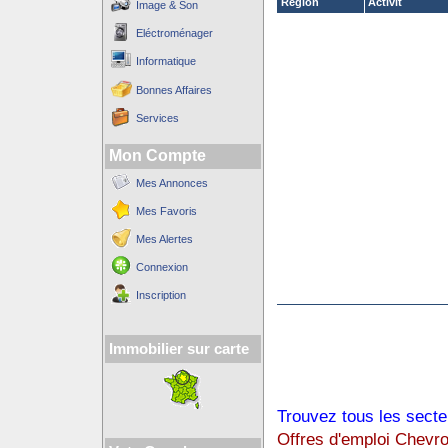
Région
Activit´
Image & Son
Eléctroménager
Informatique
Bonnes Affaires
Services
Mon Compte
Mes Annonces
Mes Favoris
Mes Alertes
Connexion
Inscription
Immobilier sur carte
Trouvez tous les secte
Offres d'emploi Chevro