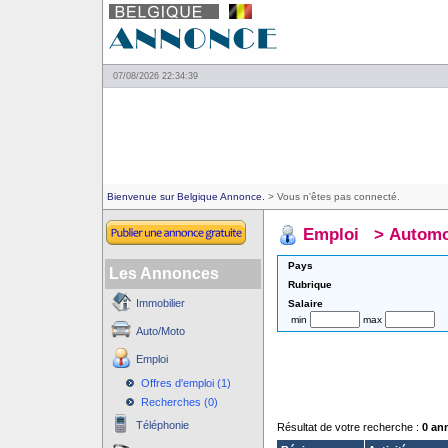
07/08/2026 22:34:39
Bienvenue sur Belgique Annonce.
> Vous n'êtes pas connecté.
Emploi
>
Automo
Pays
Les Annonces
Rubrique
Immobilier
Salaire
min
max
Auto/Moto
Emploi
Offres d'emploi (1)
Recherches (0)
Téléphonie
Résultat de votre recherche :
0 an