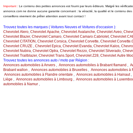
Important :
Le contenu des petites annonces est fourni par leurs éditeurs. Malgré les vérificat
annonce.com ne donne aucune garantie concernant : la véracité, la qualité et le contenu de
conseillons vivement de prêter attention avant tout contact !
Trouvez toutes les marques ( Voitures Neuves et Voitures d'occasion ):
Chevrolet Alero
,
Chevrolet Apache
,
Chevrolet Avalanche
,
Chevrolet Aveo
,
Chevr
Chevrolet Blazer
,
Chevrolet Camaro
,
Chevrolet Camaro.Cabriolet
,
Chevrolet C
Chevrolet CITATION
,
Chevrolet Corsica
,
Chevrolet Corvette
,
Chevrolet Corvette.
Chevrolet CRUZE
,
Chevrolet Epica
,
Chevrolet Evanda
,
Chevrolet Kalos
,
Chevrol
Chevrolet Nubira
,
Chevrolet Optra
,
Chevrolet Rezzo
,
Chevrolet Silverado
,
Chevr
Chevrolet Trailblazer
,
Chevrolet Trans.Sport
,
Chevrolet Z28
,
Chevrolet Autre Mo
Trouvez toutes les annonces auto / moto par Région :
Annonces automobiles à Anvers
,
Annonces automobiles à Brabant flamand
,
A
Brabant wallon
,
Annonces automobiles à Bruxelles
,
Annonces automobiles à F
Annonces automobiles à Flandre orientale
,
Annonces automobiles à Hainaut
Liège
,
Annonces automobiles à Limbourg
,
Annonces automobiles à Luxembo
automobiles à Namur
,