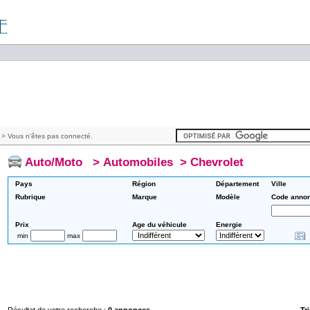
> Vous n'êtes pas connecté.
Auto/Moto
>
Automobiles
>
Chevrolet
Pays
Région
Département
Ville
Rubrique
Marque
Modèle
Code anno
Prix
Age du véhicule
Energie
min
max