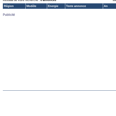
Résultat de votre recherche :
0 annonces
Tri
Région
Modèle
Energie
Texte annonce
An
Publicité