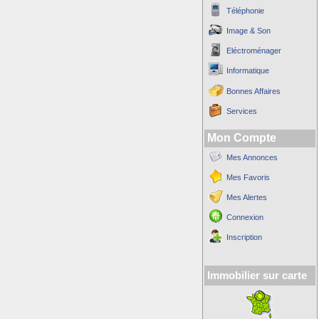
Téléphonie
Image & Son
Eléctroménager
Informatique
Bonnes Affaires
Services
Mon Compte
Mes Annonces
Mes Favoris
Mes Alertes
Connexion
Inscription
Immobilier sur carte