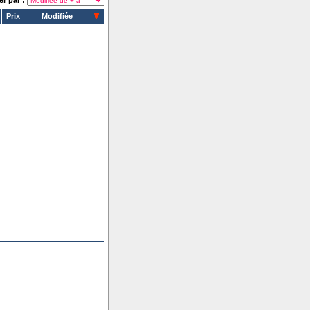
er par :
Prix
Modifiée