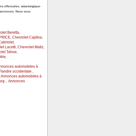
ions effectuées, www.belgique-
s annonces. Nous vous
olet Beretta
,
APRICE
,
Chevrolet Captiva
,
Cabriolet
,
et Lacetti
,
Chevrolet Matiz
,
olet Tahoe
,
dèle
,
nnonces automobiles à
landre occidentale
,
,
Annonces automobiles à
urg
,
Annonces