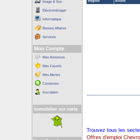
Région
Activit´
Image & Son
Eléctroménager
Informatique
Bonnes Affaires
Services
Mon Compte
Mes Annonces
Mes Favoris
Mes Alertes
Connexion
Inscription
Immobilier sur carte
Trouvez tous les secte
Offres d'emploi Chevro