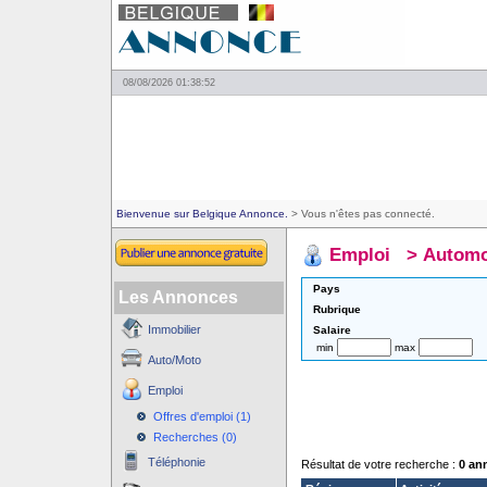
08/08/2026 01:38:52
Bienvenue sur Belgique Annonce.
> Vous n'êtes pas connecté.
Emploi
>
Automo
Pays
Les Annonces
Rubrique
Immobilier
Salaire
min
max
Auto/Moto
Emploi
Offres d'emploi (1)
Recherches (0)
Téléphonie
Résultat de votre recherche :
0 an