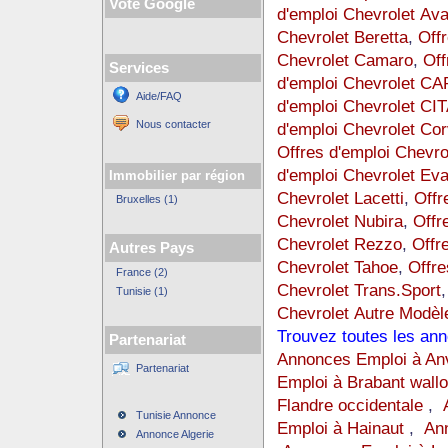
Vote Google
d'emploi Chevrolet Av
Chevrolet Beretta
,
Offr
Chevrolet Camaro
,
Off
Services
d'emploi Chevrolet C
Aide/FAQ
d'emploi Chevrolet CI
Nous contacter
d'emploi Chevrolet Cor
Offres d'emploi Chev
d'emploi Chevrolet Ev
Immobilier par région
Chevrolet Lacetti
,
Offr
Bruxelles (1)
Chevrolet Nubira
,
Offr
Chevrolet Rezzo
,
Offr
Autres Pays
Chevrolet Tahoe
,
Offre
France (2)
Chevrolet Trans.Sport
Tunisie (1)
Chevrolet Autre Modèl
Trouvez toutes les an
Partenariat
Annonces Emploi à An
Partenariat
Emploi à Brabant wall
Flandre occidentale
,
Tunisie Annonce
Emploi à Hainaut
,
An
Annonce Algerie