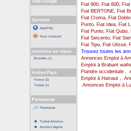
Vote Google
Fiat 900
,
Fiat 600
,
Fiat
Fiat BERTONE
,
Fiat B
Fiat Croma
,
Fiat Doblo
Services
Punto
,
Fiat Idea
,
Fiat 
Aide/FAQ
Fiat Punto
,
Fiat Qubo
,
Nous contacter
Fiat Seicento
,
Fiat Sie
Fiat Tipo
,
Fiat Ulisse
,
Trouvez toutes les an
Immobilier par région
Annonces Emploi à An
Bruxelles (1)
Emploi à Brabant wall
Flandre occidentale
,
Autres Pays
Emploi à Hainaut
,
An
France (2)
Annonces Emploi à L
Tunisie (1)
Partenariat
Partenariat
Tunisie Annonce
Annonce Algerie