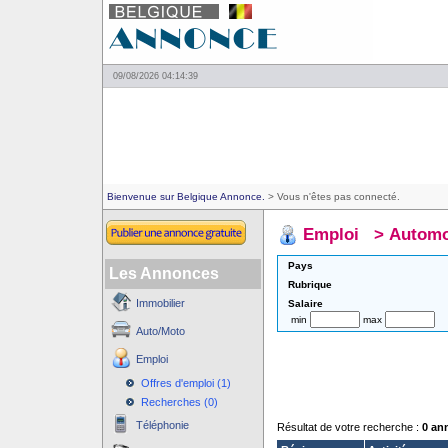
09/08/2026 04:14:39
Bienvenue sur Belgique Annonce.
> Vous n'êtes pas connecté.
Emploi
>
Automo
Pays
Les Annonces
Rubrique
Immobilier
Salaire
min
max
Auto/Moto
Emploi
Offres d'emploi (1)
Recherches (0)
Téléphonie
Résultat de votre recherche :
0 an