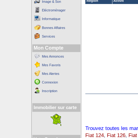
Région
Activit´
Image & Son
Eléctroménager
Informatique
Bonnes Affaires
Services
Mon Compte
Mes Annonces
Mes Favoris
Mes Alertes
Connexion
Inscription
Immobilier sur carte
Trouvez toutes les mar
Fiat 124
,
Fiat 126
,
Fiat