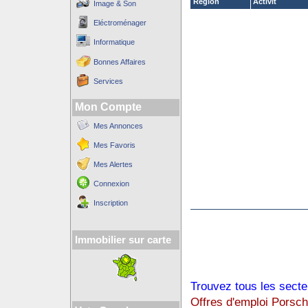
Région
Activit´
Image & Son
Eléctroménager
Informatique
Bonnes Affaires
Services
Mon Compte
Mes Annonces
Mes Favoris
Mes Alertes
Connexion
Inscription
Immobilier sur carte
Trouvez tous les secte
Offres d'emploi Porsc