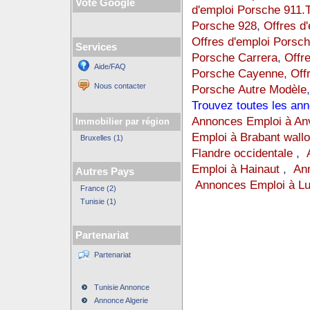
Vote Google
d'emploi Porsche 911.
Porsche 928
,
Offres d
Offres d'emploi Porsc
Services
Porsche Carrera
,
Offr
Aide/FAQ
Porsche Cayenne
,
Off
Nous contacter
Porsche Autre Modèle
,
Trouvez toutes les an
Annonces Emploi à An
Immobilier par région
Emploi à Brabant wall
Bruxelles (1)
Flandre occidentale
,
Emploi à Hainaut
,
An
Autres Pays
Annonces Emploi à L
France (2)
Tunisie (1)
Partenariat
Partenariat
Tunisie Annonce
Annonce Algerie