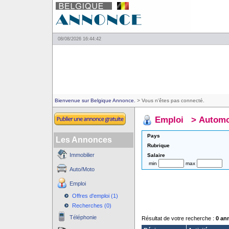
08/08/2026 16:44:42
Bienvenue sur Belgique Annonce.
> Vous n'êtes pas connecté.
Emploi
>
Automo
Pays
Les Annonces
Rubrique
Immobilier
Salaire
min
max
Auto/Moto
Emploi
Offres d'emploi (1)
Recherches (0)
Téléphonie
Résultat de votre recherche :
0 an