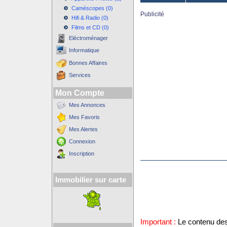
Caméscopes (0)
Publicité
Hifi & Radio (0)
Films et CD (0)
Eléctroménager
Informatique
Bonnes Affaires
Services
Mon Compte
Mes Annonces
Mes Favoris
Mes Alertes
Connexion
Inscription
Immobilier sur carte
Important :
Le contenu des 