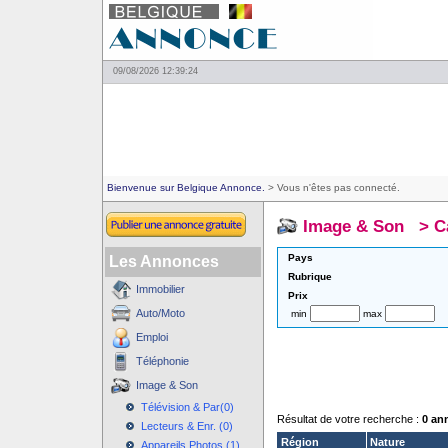
09/08/2026 12:39:24
Bienvenue sur Belgique Annonce.
> Vous n'êtes pas connecté.
Image & Son
>
C
Pays
Les Annonces
Rubrique
Immobilier
Prix
Auto/Moto
min
max
Emploi
Téléphonie
Image & Son
Télévision & Par(0)
Résultat de votre recherche :
0 an
Lecteurs & Enr. (0)
Région
Nature
Appareils Photos (1)