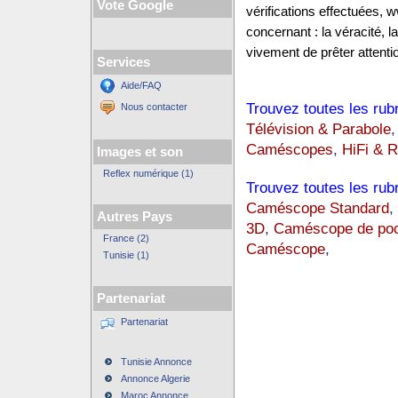
Vote Google
vérifications effectuées,
concernant : la véracité, 
vivement de prêter attentio
Services
Aide/FAQ
Trouvez toutes les rub
Nous contacter
Télévision & Parabole
Caméscopes
,
HiFi & R
Images et son
Reflex numérique (1)
Trouvez toutes les rub
Caméscope Standard
,
Autres Pays
3D
,
Caméscope de po
France (2)
Caméscope
,
Tunisie (1)
Partenariat
Partenariat
Tunisie Annonce
Annonce Algerie
Maroc Annonce