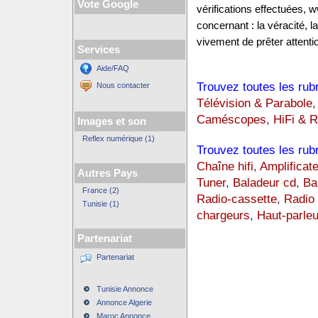
Vote Google
vérifications effectuées,
concernant : la véracité, 
vivement de prêter attentio
Services
Aide/FAQ
Trouvez toutes les rub
Nous contacter
Télévision & Parabole
Caméscopes
,
HiFi & R
Images et son
Reflex numérique (1)
Trouvez toutes les rub
Chaîne hifi
,
Amplificate
Autres Pays
Tuner
,
Baladeur cd
,
Ba
France (2)
Radio-cassette
,
Radio
Tunisie (1)
chargeurs
,
Haut-parleu
Partenariat
Partenariat
Tunisie Annonce
Annonce Algerie
Maroc Annonce