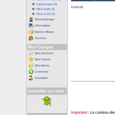
Caméscopes (0)
Publicité
Hifi & Radio (0)
Films et CD (0)
Eléctroménager
Informatique
Bonnes Affaires
Services
Mon Compte
Mes Annonces
Mes Favoris
Mes Alertes
Connexion
Inscription
Immobilier sur carte
Important :
Le contenu des 