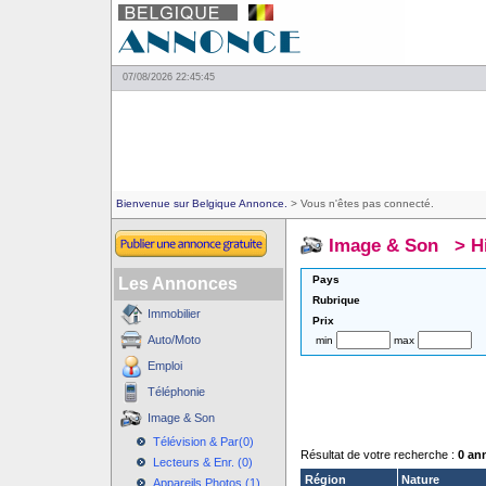
07/08/2026 22:45:45
Bienvenue sur Belgique Annonce.
> Vous n'êtes pas connecté.
Image & Son
>
H
Pays
Les Annonces
Rubrique
Immobilier
Prix
Auto/Moto
min
max
Emploi
Téléphonie
Image & Son
Télévision & Par(0)
Résultat de votre recherche :
0 an
Lecteurs & Enr. (0)
Région
Nature
Appareils Photos (1)