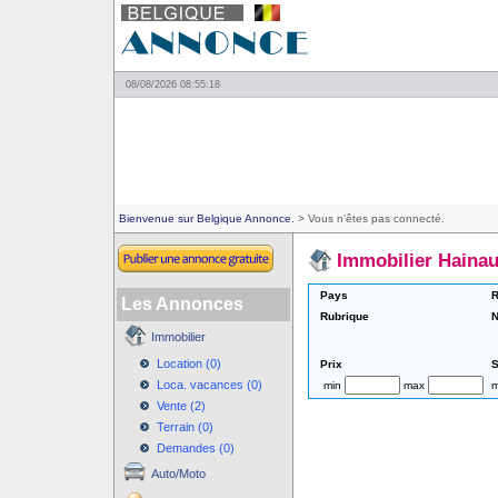
08/08/2026 08:55:18
Bienvenue sur Belgique Annonce.
> Vous n'êtes pas connecté.
Immobilier Hainau
Pays
R
Les Annonces
Rubrique
N
Immobilier
Location (0)
Prix
S
Loca. vacances (0)
min
max
m
Vente (2)
Terrain (0)
Demandes (0)
Auto/Moto