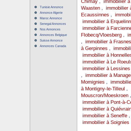
Chimay
,
immobilier à
Waasten
,
immobilier 
Tunisie Annonce
Annonce Algerie
Ecaussinnes
,
immobil
Maroc Annonce
immobilier à Erquelin
Senegal Annonces
immobilier à Farcienn
Nos Annonces
Flobecq/Vloesberg
,
i
Annonces Belgique
Suisse Annonce
,
immobilier à Frasne
Annonces Canada
à Gerpinnes
,
immobil
immobilier à Honnelle
immobilier à Le Roeul
immobilier à Lessines
,
immobilier à Manage
Momignies
,
immobili
à Montigny-le-Tilleul
,
Mouscron/Moeskroen
immobilier à Pont-à-C
immobilier à Quiévrai
immobilier à Seneffe
immobilier à Soignies