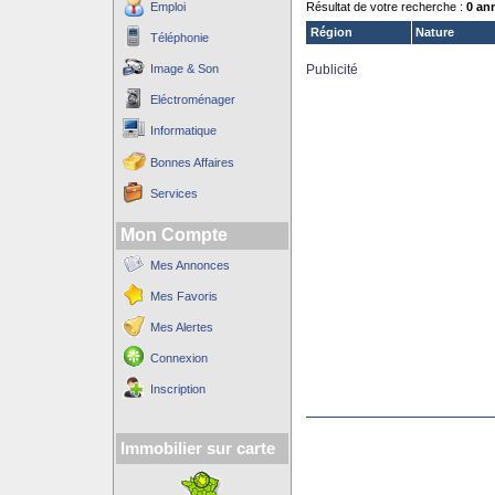
Emploi
Résultat de votre recherche :
0 an
Région
Nature
Téléphonie
Image & Son
Publicité
Eléctroménager
Informatique
Bonnes Affaires
Services
Mon Compte
Mes Annonces
Mes Favoris
Mes Alertes
Connexion
Inscription
Immobilier sur carte