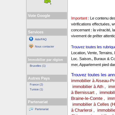
Vote Google
Important :
Le contenu des 
vérifications effectuées,
concernant : la véracité, 
Services
vivement de prêter attentio
Aide/FAQ
Nous contacter
Trouvez toutes les rubriqu
Location, Vente, Terrains,
Loc. Saison., Buraux & C
Immobilier par région
mer, Appartement pied dan
Bruxelles (1)
Trouvez toutes les anno
Autres Pays
immobilier à Aiseau-Pr
France (2)
immobilier à Ath
,
imm
Tunisie (1)
à Bernissart
,
immobil
Braine-le-Comte
,
imm
Partenariat
immobilier à Celles (H
Partenariat
à Charleroi
,
immobilie