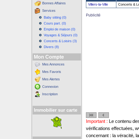
Bonnes Affaires
Villers-la-Ville
Concerts & Lo
Services
Publicité
Baby sitting (0)
Cours part. (0)
Emploi de maison (0)
Voyages & Séjours (0)
Concerts & Loisirs (3)
Divers (8)
Mon Compte
Mes Annonces
Mes Favoris
Mes Alertes
Connexion
Inscription
Immobilier sur carte
Important :
Le contenu des 
vérifications effectuées,
concernant : la véracité, 