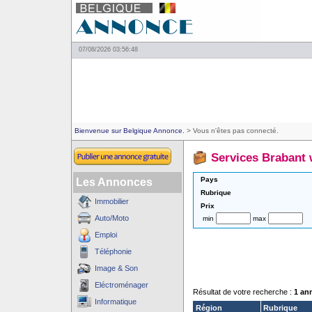
07/08/2026 03:56:48
Bienvenue sur Belgique Annonce.
> Vous n'êtes pas connecté.
Services Brabant 
Pays
Les Annonces
Rubrique
Immobilier
Prix
Auto/Moto
min
max
Emploi
Téléphonie
Image & Son
Eléctroménager
Résultat de votre recherche :
1 an
Informatique
Région
Rubrique