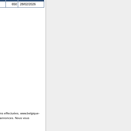
650
28/02/2026
ions effectuées, www.belgique-
s annonces. Nous vous