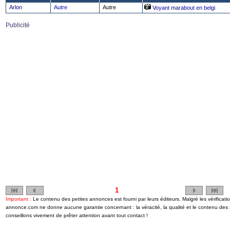
Arlon
Autre
Autre
Voyant marabout en belgi
Publicité
1
Important :
Le contenu des petites annonces est fourni par leurs éditeurs. Malgré les vérificat
annonce.com ne donne aucune garantie concernant : la véracité, la qualité et le contenu de
conseillons vivement de prêter attention avant tout contact !