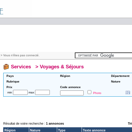
> Vous n'êtes pas connecté.
Services
>
Voyages & Séjours
Pays
Région
Département
Rubrique
Nature
Prix
Code annonce
min
max
Photo
Résultat de votre recherche :
1 annonces
Tri
Région
Nature
Type
Texte annonce