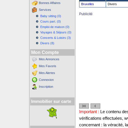
Bonnes Affaires
Bruxelles
Divers
Services
Publicité
Baby sitting (0)
Cours part. (0)
Emploi de maison (0)
Voyages & Séjours (0)
Concerts & Loisirs (3)
Divers (8)
Mon Compte
Mes Annonces
Mes Favoris
Mes Alertes
Connexion
Inscription
Immobilier sur carte
Important :
Le contenu des 
vérifications effectuées,
concernant : la véracité, 