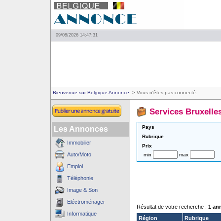
09/08/2026 14:47:31
Bienvenue sur Belgique Annonce.
> Vous n'êtes pas connecté.
Services Bruxelle
Pays
Les Annonces
Rubrique
Immobilier
Prix
Auto/Moto
min
max
Emploi
Téléphonie
Image & Son
Eléctroménager
Résultat de votre recherche :
1 an
Informatique
Région
Rubrique