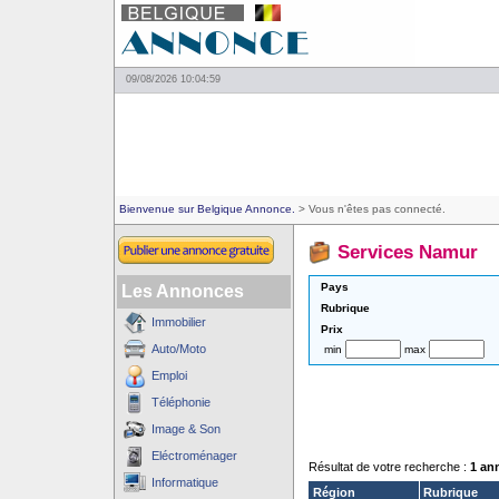
09/08/2026 10:04:59
Bienvenue sur Belgique Annonce.
> Vous n'êtes pas connecté.
Services Namur
Pays
Les Annonces
Rubrique
Immobilier
Prix
Auto/Moto
min
max
Emploi
Téléphonie
Image & Son
Eléctroménager
Résultat de votre recherche :
1 an
Informatique
Région
Rubrique