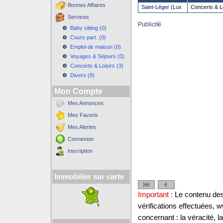
Bonnes Affaires
Saint-Léger (Lux
Concerts & L
Services
Publicité
Baby sitting (0)
Cours part. (0)
Emploi de maison (0)
Voyages & Séjours (0)
Concerts & Loisirs (3)
Divers (8)
Mon Compte
Mes Annonces
Mes Favoris
Mes Alertes
Connexion
Inscription
Immobilier sur carte
Important :
Le contenu des 
vérifications effectuées,
concernant : la véracité, 