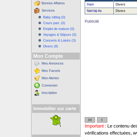
Bonnes Affaires
Ham
Divers
Services
Niel-bij-As
Divers
Baby sitting (0)
Publicité
Cours part. (0)
Emploi de maison (0)
Voyages & Séjours (0)
Concerts & Loisirs (3)
Divers (8)
Mon Compte
Mes Annonces
Mes Favoris
Mes Alertes
Connexion
Inscription
Immobilier sur carte
Important :
Le contenu des 
vérifications effectuées,