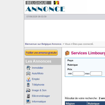
07/08/2026 08:03:59
Bienvenue sur Belgique Annonce.
> Vous n'êtes pas connecté.
Services Limbour
Pays
Les Annonces
Rubrique
Immobilier
Prix
Auto/Moto
min
max
Emploi
Téléphonie
Image & Son
Eléctroménager
Résultat de votre recherche :
2 an
Informatique
Région
Rubrique