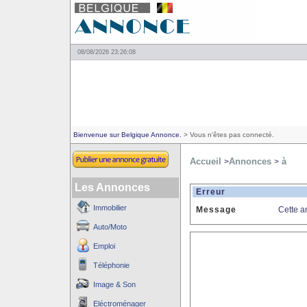
08/08/2026 23:26:08
Bienvenue sur Belgique Annonce.
> Vous n'êtes pas connecté.
Accueil
Annonces
à
>
>
Les Annonces
Erreur
Immobilier
Message
Cette a
Auto/Moto
Emploi
Téléphonie
Image & Son
Eléctroménager