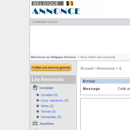
07/08/2026 13:56:53
Bienvenue sur Belgique Annonce.
> Vous n'êtes pas connecté.
Accueil
Annonces
à
>
>
Les Annonces
Erreur
Immobilier
Message
Cette a
Location (0)
Loca. vacances (0)
Vente (2)
Terrain (0)
Demandes (0)
Auto/Moto