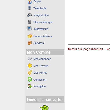
Emploi
Téléphonie
Image & Son
Eléctroménager
Informatique
Bonnes Affaires
Services
Retour à la page d'accueil
|
Vo
Mon Compte
Mes Annonces
Mes Favoris
Mes Alertes
Connexion
Inscription
Immobilier sur carte