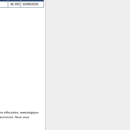
36 250
02/06/2026
ions effectuées, www.belgique-
s annonces. Nous vous