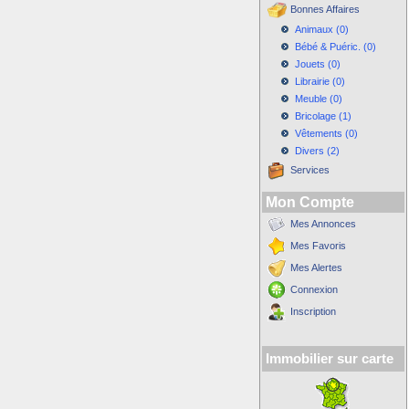
Bonnes Affaires
Animaux (0)
Bébé & Puéric. (0)
Jouets (0)
Librairie (0)
Meuble (0)
Bricolage (1)
Vêtements (0)
Divers (2)
Services
Mon Compte
Mes Annonces
Mes Favoris
Mes Alertes
Connexion
Inscription
Immobilier sur carte