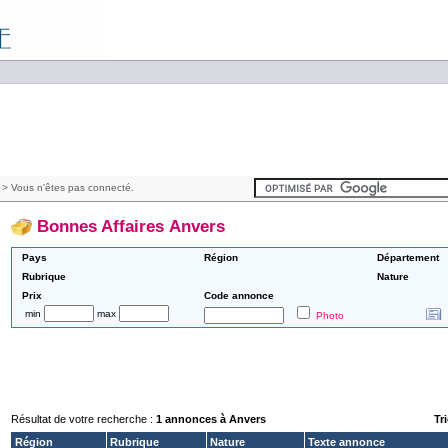
> Vous n'êtes pas connecté.
Bonnes Affaires Anvers
Pays
Région
Département
Rubrique
Nature
Prix
Code annonce
min
max
Photo
Résultat de votre recherche :
1 annonces à Anvers
Tri
Région
Rubrique
Nature
Texte annonce