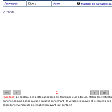
Antwerpen
Divers
Autre
Machine de parpaings pa
Publicité
1
Important :
Le contenu des petites annonces est fourni par leurs éditeurs. Malgré les vérificat
annonce.com ne donne aucune garantie concernant : la véracité, la qualité et le contenu de
conseillons vivement de prêter attention avant tout contact !