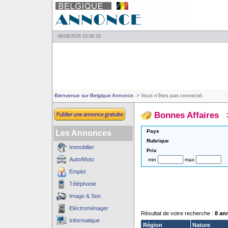
06/08/2026 03:06:18
Bienvenue sur Belgique Annonce.
> Vous n'êtes pas connecté.
Bonnes Affaires
Pays
Les Annonces
Rubrique
Immobilier
Prix
Auto/Moto
min
max
Emploi
Téléphonie
Image & Son
Eléctroménager
Résultat de votre recherche :
8 an
Informatique
Région
Nature