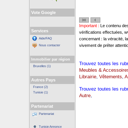
Vote Google
Important :
Le contenu des 
Services
vérifications effectuées,
Aide/FAQ
concernant : la véracité, 
vivement de prêter attentio
Nous contacter
Immobilier par région
Trouvez toutes les rub
Bruxelles (1)
Meubles & Accessoire
Librairie
,
Vêtements
,
A
Autres Pays
France (2)
Trouvez toutes les rub
Tunisie (1)
Autre
,
Partenariat
Partenariat
Tunisie Annonce