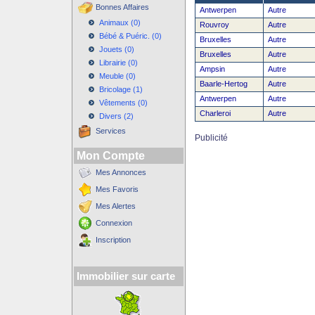
Bonnes Affaires
Antwerpen
Autre
Animaux (0)
Rouvroy
Autre
Bébé & Puéric. (0)
Bruxelles
Autre
Jouets (0)
Bruxelles
Autre
Librairie (0)
Ampsin
Autre
Meuble (0)
Baarle-Hertog
Autre
Bricolage (1)
Antwerpen
Autre
Vêtements (0)
Charleroi
Autre
Divers (2)
Services
Publicité
Mon Compte
Mes Annonces
Mes Favoris
Mes Alertes
Connexion
Inscription
Immobilier sur carte