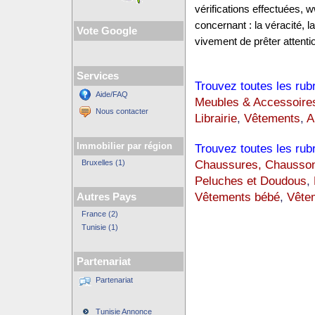
vérifications effectuées,
concernant : la véracité, 
Vote Google
vivement de prêter attentio
Services
Trouvez toutes les rub
Aide/FAQ
Meubles & Accessoire
Nous contacter
Librairie
,
Vêtements
,
A
Immobilier par région
Trouvez toutes les rub
Chaussures, Chausso
Bruxelles (1)
Peluches et Doudous
,
Vêtements bébé
,
Vêtem
Autres Pays
France (2)
Tunisie (1)
Partenariat
Partenariat
Tunisie Annonce