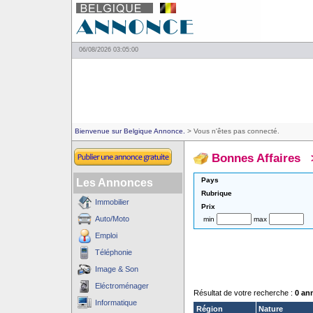
06/08/2026 03:05:00
Bienvenue sur Belgique Annonce.
> Vous n'êtes pas connecté.
Bonnes Affaires
Pays
Les Annonces
Rubrique
Immobilier
Prix
Auto/Moto
min
max
Emploi
Téléphonie
Image & Son
Eléctroménager
Résultat de votre recherche :
0 an
Informatique
Région
Nature