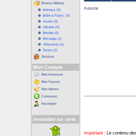
Bonnes Affaires
Publicité
Animaux (0)
Bébé & Puéric. (0)
Jouets (0)
Librairie (0)
Meuble (0)
Bricolage (1)
Vêtements (0)
Divers (2)
Services
Mon Compte
Mes Annonces
Mes Favoris
Mes Alertes
Connexion
Inscription
Immobilier sur carte
Important :
Le contenu des 