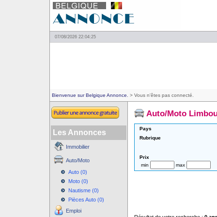
07/08/2026 22:04:25
Bienvenue sur Belgique Annonce.
> Vous n'êtes pas connecté.
Auto/Moto Limbo
Pays
Les Annonces
Rubrique
Immobilier
Prix
Auto/Moto
min
max
Auto (0)
Moto (0)
Nautisme (0)
Pièces Auto (0)
Emploi