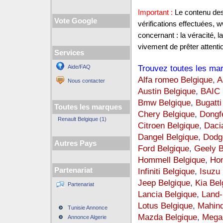
Important :
Le contenu des 
Vote Google
vérifications effectuées,
concernant : la véracité, 
vivement de prêter attentio
Services
Trouvez toutes les mar
Aide/FAQ
Alfa romeo Belgique
,
A
Nous contacter
Austin Belgique
,
BAIC 
Bmw Belgique
,
Bugatti
Toutes les marques
Chery Belgique
,
Dongf
Renault Belgique (1)
Citroen Belgique
,
Daci
Dangel Belgique
,
Dodg
Autres Pays
Ford Belgique
,
Geely B
Hommell Belgique
,
Hon
Partenariat
Infiniti Belgique
,
Isuzu 
Jeep Belgique
,
Kia Bel
Partenariat
Lancia Belgique
,
Land-
Lotus Belgique
,
Mahind
Tunisie Annonce
Mazda Belgique
,
Mega 
Annonce Algerie