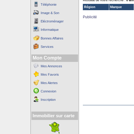
Résultat de votre recherche :
0 an
Téléphonie
Région
Marque
Image & Son
Publicité
Eléctroménager
Informatique
Bonnes Affaires
Services
Mon Compte
Mes Annonces
Mes Favoris
Mes Alertes
Connexion
Inscription
Immobilier sur carte