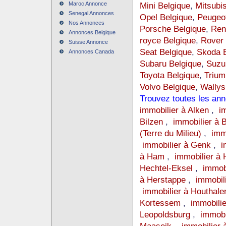
Maroc Annonce
Mini Belgique
,
Mitsubis
Senegal Annonces
Opel Belgique
,
Peugeot
Nos Annonces
Porsche Belgique
,
Ren
Annonces Belgique
royce Belgique
,
Rover 
Suisse Annonce
Seat Belgique
,
Skoda B
Annonces Canada
Subaru Belgique
,
Suzu
Toyota Belgique
,
Trium
Volvo Belgique
,
Wallys
Trouvez toutes les an
immobilier à Alken
,
i
Bilzen
,
immobilier à 
(Terre du Milieu)
,
imm
immobilier à Genk
,
i
à Ham
,
immobilier à
Hechtel-Eksel
,
immob
à Herstappe
,
immobil
immobilier à Houthale
Kortessem
,
immobili
Leopoldsburg
,
immobi