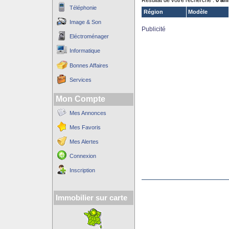
Résultat de votre recherche :
0 an
Téléphonie
Région
Modèle
Image & Son
Publicité
Eléctroménager
Informatique
Bonnes Affaires
Services
Mon Compte
Mes Annonces
Mes Favoris
Mes Alertes
Connexion
Inscription
Immobilier sur carte