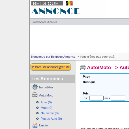
10/08/2026 06:09:32
Bienvenue sur Belgique Annonce.
> Vous n'êtes pas connecté.
Auto/Moto
>
Aut
Pays
Les Annonces
Rubrique
Immobilier
Prix
Auto/Moto
min
max
Auto (0)
Moto (0)
Nautisme (0)
Pièces Auto (0)
Emploi