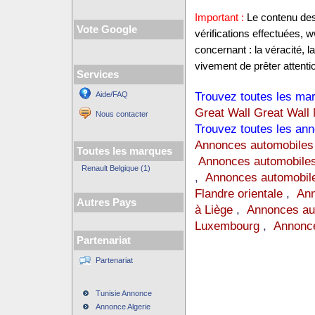
Important :
Le contenu des 
Vote Google
vérifications effectuées,
concernant : la véracité, 
vivement de prêter attentio
Services
Trouvez toutes les mar
Aide/FAQ
Great Wall Great Wall
Nous contacter
Trouvez toutes les ann
Annonces automobiles
Toutes les marques
Annonces automobiles
Renault Belgique (1)
,
Annonces automobile
Flandre orientale
,
Ann
Autres Pays
à Liège
,
Annonces au
Luxembourg
,
Annonce
Partenariat
Partenariat
Tunisie Annonce
Annonce Algerie