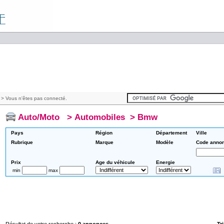
> Vous n'êtes pas connecté.
Auto/Moto
>
Automobiles
>
Bmw
Pays
Région
Département
Ville
Rubrique
Marque
Modèle
Code anno
Prix
Age du véhicule
Energie
min
max