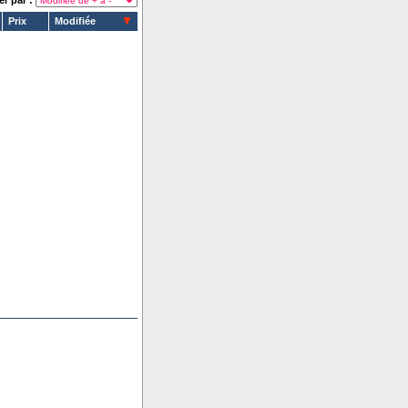
er par :
Prix
Modifiée