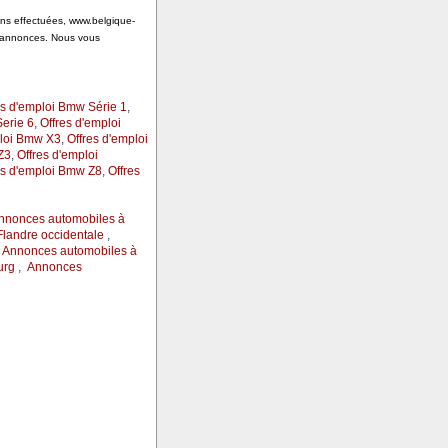
ions effectuées, www.belgique-
s annonces. Nous vous
es d'emploi Bmw Série 1
,
erie 6
,
Offres d'emploi
ploi Bmw X3
,
Offres d'emploi
Z3
,
Offres d'emploi
es d'emploi Bmw Z8
,
Offres
nnonces automobiles à
landre occidentale
,
,
Annonces automobiles à
urg
,
Annonces