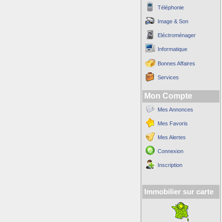
Téléphonie
Image & Son
Eléctroménager
Informatique
Bonnes Affaires
Services
Mon Compte
Mes Annonces
Mes Favoris
Mes Alertes
Connexion
Inscription
Immobilier sur carte