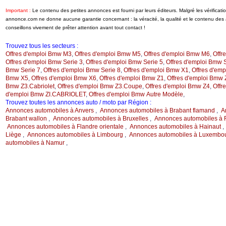
Important :
Le contenu des petites annonces est fourni par leurs éditeurs. Malgré les vérificat
annonce.com ne donne aucune garantie concernant : la véracité, la qualité et le contenu de
conseillons vivement de prêter attention avant tout contact !
Trouvez tous les secteurs :
Offres d'emploi Bmw M3
,
Offres d'emploi Bmw M5
,
Offres d'emploi Bmw M6
,
Offr
Offres d'emploi Bmw Serie 3
,
Offres d'emploi Bmw Serie 5
,
Offres d'emploi Bmw S
Bmw Serie 7
,
Offres d'emploi Bmw Serie 8
,
Offres d'emploi Bmw X1
,
Offres d'em
Bmw X5
,
Offres d'emploi Bmw X6
,
Offres d'emploi Bmw Z1
,
Offres d'emploi Bmw 
Bmw Z3.Cabriolet
,
Offres d'emploi Bmw Z3.Coupe
,
Offres d'emploi Bmw Z4
,
Offr
d'emploi Bmw ZI.CABRIOLET
,
Offres d'emploi Bmw Autre Modèle
,
Trouvez toutes les annonces auto / moto par Région :
Annonces automobiles à Anvers
,
Annonces automobiles à Brabant flamand
,
A
Brabant wallon
,
Annonces automobiles à Bruxelles
,
Annonces automobiles à F
Annonces automobiles à Flandre orientale
,
Annonces automobiles à Hainaut
Liège
,
Annonces automobiles à Limbourg
,
Annonces automobiles à Luxembo
automobiles à Namur
,