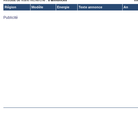
Résultat de votre recherche :
0 annonces
Tri
Région
Modèle
Energie
Texte annonce
An
Publicité