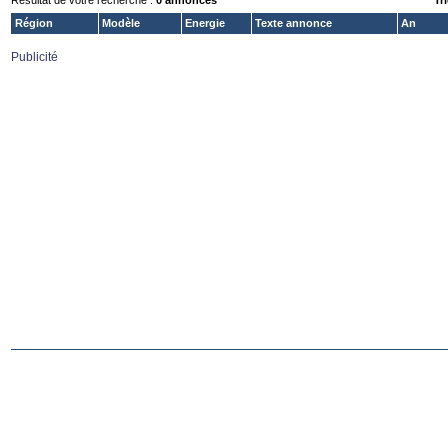
Résultat de votre recherche :
0 annonces
Tri
Région
Modèle
Energie
Texte annonce
An
Publicité