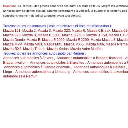
Important :
Le contenu des petites annonces est fourni par leurs éditeurs. Malgré les vérificat
annonce.com ne donne aucune garantie concernant : la véracité, la qualité et le contenu de
conseillons vivement de prêter attention avant tout contact !
Trouvez toutes les marques ( Voitures Neuves et Voitures d'occasion ):
Mazda 121
,
Mazda 2
,
Mazda 3
,
Mazda 323
,
Mazda 6
,
Mazda 6.Break
,
Mazda 62
Mazda 929
,
Mazda B
,
Mazda B 2200
,
Mazda B 2600
,
Mazda BT-50
,
Mazda CX-7
Mazda Demio
,
Mazda E
,
Mazda E 2000
,
Mazda E 2200
,
Mazda Mazda 3
,
Mazda
Mazda MPV
,
Mazda MX3
,
Mazda MX5
,
Mazda MX-5
,
Mazda MX6
,
Mazda Prema
Mazda RX8
,
Mazda Tribute
,
Mazda Xedos
,
Mazda Autre Modèle
,
Trouvez toutes les annonces auto / moto par Région :
Annonces automobiles à Anvers
,
Annonces automobiles à Brabant flamand
,
A
Brabant wallon
,
Annonces automobiles à Bruxelles
,
Annonces automobiles à F
Annonces automobiles à Flandre orientale
,
Annonces automobiles à Hainaut
Liège
,
Annonces automobiles à Limbourg
,
Annonces automobiles à Luxembo
automobiles à Namur
,