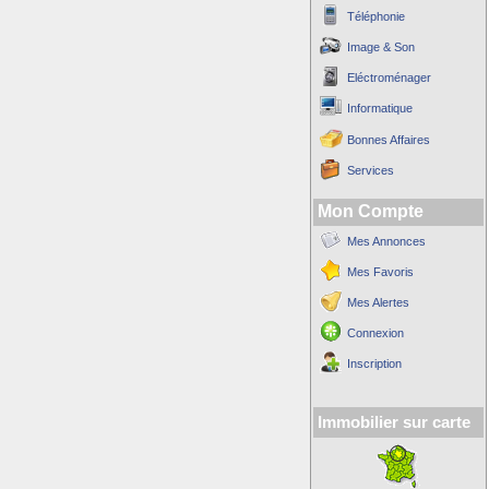
Téléphonie
Image & Son
Eléctroménager
Informatique
Bonnes Affaires
Services
Mon Compte
Mes Annonces
Mes Favoris
Mes Alertes
Connexion
Inscription
Immobilier sur carte