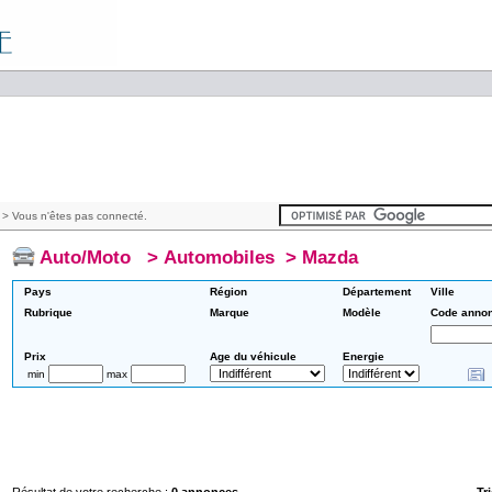
> Vous n'êtes pas connecté.
Auto/Moto
>
Automobiles
>
Mazda
Pays
Région
Département
Ville
Rubrique
Marque
Modèle
Code anno
Prix
Age du véhicule
Energie
min
max