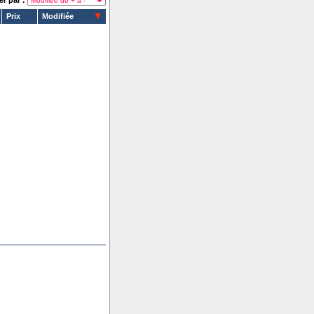
er par :
Prix
Modifiée