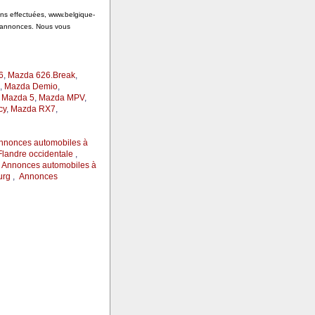
ions effectuées, www.belgique-
s annonces. Nous vous
6
,
Mazda 626.Break
,
,
Mazda Demio
,
 Mazda 5
,
Mazda MPV
,
cy
,
Mazda RX7
,
nnonces automobiles à
landre occidentale
,
,
Annonces automobiles à
urg
,
Annonces