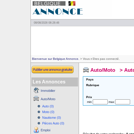
08/08/2026 08:28:46
Bienvenue sur Belgique Annonce.
> Vous n'êtes pas connecté.
Auto/Moto
>
Aut
Pays
Les Annonces
Rubrique
Immobilier
Prix
Auto/Moto
min
max
Auto (0)
Moto (0)
Nautisme (0)
Pièces Auto (0)
Emploi