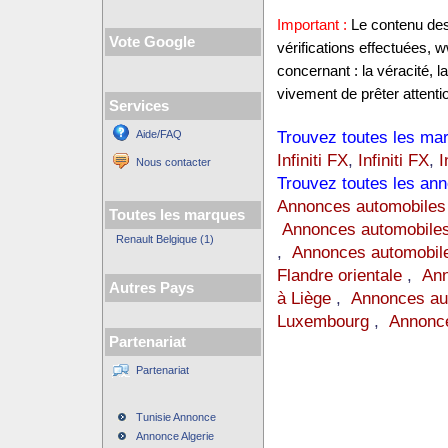
Important :
Le contenu des 
Vote Google
vérifications effectuées,
concernant : la véracité, 
vivement de prêter attentio
Services
Trouvez toutes les mar
Aide/FAQ
Infiniti FX
,
Infiniti FX
,
I
Nous contacter
Trouvez toutes les ann
Annonces automobiles
Toutes les marques
Annonces automobiles
Renault Belgique (1)
,
Annonces automobile
Flandre orientale
,
Ann
Autres Pays
à Liège
,
Annonces au
Luxembourg
,
Annonce
Partenariat
Partenariat
Tunisie Annonce
Annonce Algerie