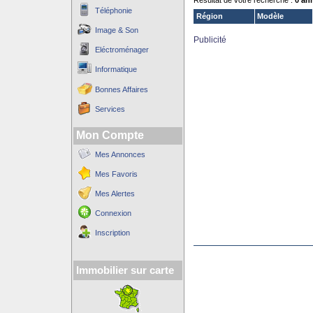
Résultat de votre recherche :
0 an
Téléphonie
Région
Modèle
Image & Son
Publicité
Eléctroménager
Informatique
Bonnes Affaires
Services
Mon Compte
Mes Annonces
Mes Favoris
Mes Alertes
Connexion
Inscription
Immobilier sur carte