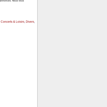
s annonces. Nous vous
,
Concerts & Loisirs
,
Divers
,