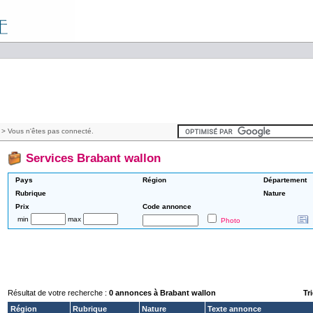
> Vous n'êtes pas connecté.
Services Brabant wallon
Pays
Région
Département
Rubrique
Nature
Prix
Code annonce
min
max
Photo
Résultat de votre recherche :
0 annonces à Brabant wallon
Tri
Région
Rubrique
Nature
Texte annonce