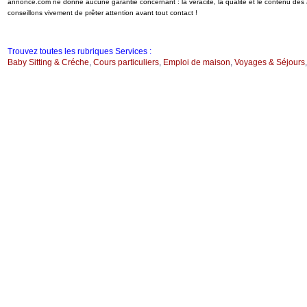
annonce.com ne donne aucune garantie concernant : la véracité, la qualité et le contenu de
conseillons vivement de prêter attention avant tout contact !
Trouvez toutes les rubriques Services :
Baby Sitting & Créche
,
Cours particuliers
,
Emploi de maison
,
Voyages & Séjours