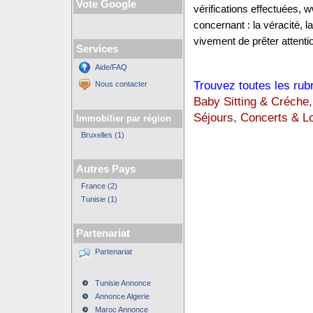
Vote Google
vérifications effectuées,
concernant : la véracité, 
vivement de prêter attentio
Services
Aide/FAQ
Trouvez toutes les rub
Nous contacter
Baby Sitting & Créche
Séjours
,
Concerts & Lo
Immobilier par région
Bruxelles (1)
Autres Pays
France (2)
Tunisie (1)
Partenariat
Partenariat
Tunisie Annonce
Annonce Algerie
Maroc Annonce