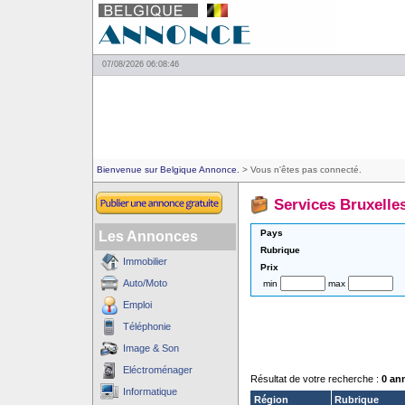
07/08/2026 06:08:46
Bienvenue sur Belgique Annonce.
> Vous n'êtes pas connecté.
Services Bruxelle
Pays
Les Annonces
Rubrique
Immobilier
Prix
Auto/Moto
min
max
Emploi
Téléphonie
Image & Son
Eléctroménager
Résultat de votre recherche :
0 an
Informatique
Région
Rubrique