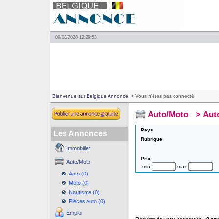
09/08/2026 12:29:53
Bienvenue sur Belgique Annonce.
> Vous n'êtes pas connecté.
Auto/Moto
>
Aut
Pays
Les Annonces
Rubrique
Immobilier
Prix
Auto/Moto
min
max
Auto (0)
Moto (0)
Nautisme (0)
Pièces Auto (0)
Emploi