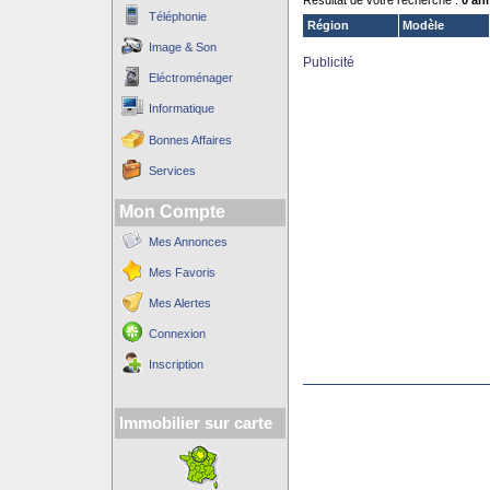
Résultat de votre recherche :
0 an
Téléphonie
Région
Modèle
Image & Son
Publicité
Eléctroménager
Informatique
Bonnes Affaires
Services
Mon Compte
Mes Annonces
Mes Favoris
Mes Alertes
Connexion
Inscription
Immobilier sur carte