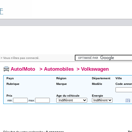
> Vous n'êtes pas connecté.
Auto/Moto
>
Automobiles
>
Volkswagen
Pays
Région
Département
Ville
Rubrique
Marque
Modèle
Code anno
Prix
Age du véhicule
Energie
min
max