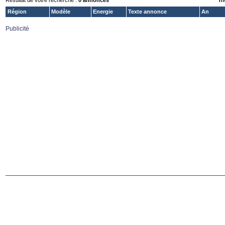
Résultat de votre recherche :
0 annonces
Tri
Région
Modèle
Energie
Texte annonce
An
Publicité