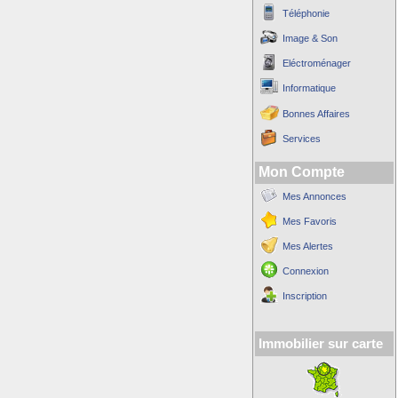
Téléphonie
Image & Son
Eléctroménager
Informatique
Bonnes Affaires
Services
Mon Compte
Mes Annonces
Mes Favoris
Mes Alertes
Connexion
Inscription
Immobilier sur carte