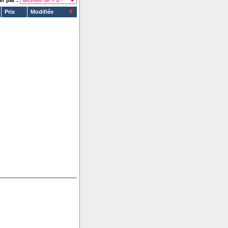
er par :
Prix
Modifiée