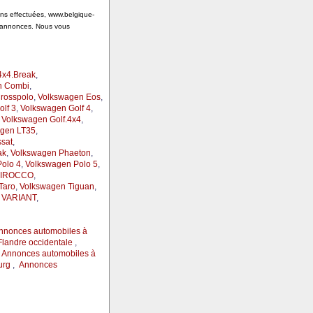
ions effectuées, www.belgique-
s annonces. Nous vous
4x4.Break
,
n Combi
,
rosspolo
,
Volkswagen Eos
,
lf 3
,
Volkswagen Golf 4
,
,
Volkswagen Golf.4x4
,
gen LT35
,
sat
,
ak
,
Volkswagen Phaeton
,
olo 4
,
Volkswagen Polo 5
,
CIROCCO
,
Taro
,
Volkswagen Tiguan
,
 VARIANT
,
nnonces automobiles à
landre occidentale
,
,
Annonces automobiles à
urg
,
Annonces