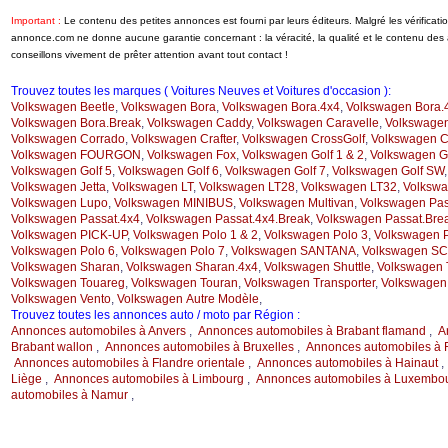
Important :
Le contenu des petites annonces est fourni par leurs éditeurs. Malgré les vérificat
annonce.com ne donne aucune garantie concernant : la véracité, la qualité et le contenu de
conseillons vivement de prêter attention avant tout contact !
Trouvez toutes les marques ( Voitures Neuves et Voitures d'occasion ):
Volkswagen Beetle
,
Volkswagen Bora
,
Volkswagen Bora.4x4
,
Volkswagen Bora.
Volkswagen Bora.Break
,
Volkswagen Caddy
,
Volkswagen Caravelle
,
Volkswage
Volkswagen Corrado
,
Volkswagen Crafter
,
Volkswagen CrossGolf
,
Volkswagen C
Volkswagen FOURGON
,
Volkswagen Fox
,
Volkswagen Golf 1 & 2
,
Volkswagen Go
Volkswagen Golf 5
,
Volkswagen Golf 6
,
Volkswagen Golf 7
,
Volkswagen Golf SW
Volkswagen Jetta
,
Volkswagen LT
,
Volkswagen LT28
,
Volkswagen LT32
,
Volkswa
Volkswagen Lupo
,
Volkswagen MINIBUS
,
Volkswagen Multivan
,
Volkswagen Pas
Volkswagen Passat.4x4
,
Volkswagen Passat.4x4.Break
,
Volkswagen Passat.Bre
Volkswagen PICK-UP
,
Volkswagen Polo 1 & 2
,
Volkswagen Polo 3
,
Volkswagen P
Volkswagen Polo 6
,
Volkswagen Polo 7
,
Volkswagen SANTANA
,
Volkswagen S
Volkswagen Sharan
,
Volkswagen Sharan.4x4
,
Volkswagen Shuttle
,
Volkswagen 
Volkswagen Touareg
,
Volkswagen Touran
,
Volkswagen Transporter
,
Volkswagen
Volkswagen Vento
,
Volkswagen Autre Modèle
,
Trouvez toutes les annonces auto / moto par Région :
Annonces automobiles à Anvers
,
Annonces automobiles à Brabant flamand
,
A
Brabant wallon
,
Annonces automobiles à Bruxelles
,
Annonces automobiles à F
Annonces automobiles à Flandre orientale
,
Annonces automobiles à Hainaut
Liège
,
Annonces automobiles à Limbourg
,
Annonces automobiles à Luxembo
automobiles à Namur
,