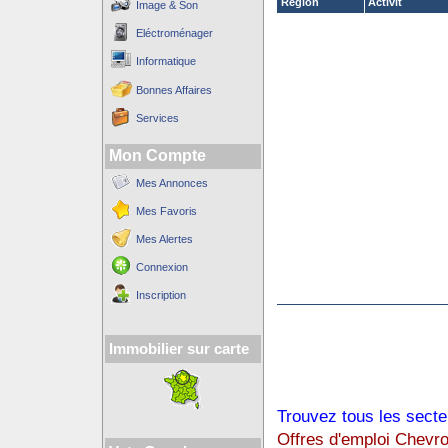
Région
Activit´
Image & Son
Eléctroménager
Informatique
Bonnes Affaires
Services
Mon Compte
Mes Annonces
Mes Favoris
Mes Alertes
Connexion
Inscription
Immobilier sur carte
Trouvez tous les secte
Offres d'emploi Chevro