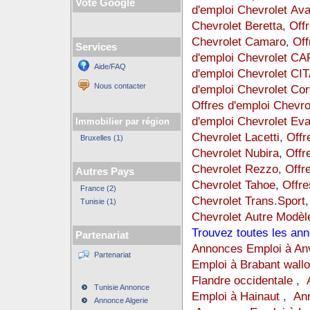
Vote Google
d'emploi Chevrolet Av
Chevrolet Beretta
,
Offr
Chevrolet Camaro
,
Off
Services
d'emploi Chevrolet C
Aide/FAQ
d'emploi Chevrolet CI
Nous contacter
d'emploi Chevrolet Cor
Offres d'emploi Chev
d'emploi Chevrolet Ev
Immobilier par région
Chevrolet Lacetti
,
Offr
Bruxelles (1)
Chevrolet Nubira
,
Offr
Chevrolet Rezzo
,
Offr
Autres Pays
Chevrolet Tahoe
,
Offre
France (2)
Chevrolet Trans.Sport
Tunisie (1)
Chevrolet Autre Modèl
Trouvez toutes les an
Partenariat
Annonces Emploi à An
Partenariat
Emploi à Brabant wall
Flandre occidentale
,
Tunisie Annonce
Emploi à Hainaut
,
An
Annonce Algerie