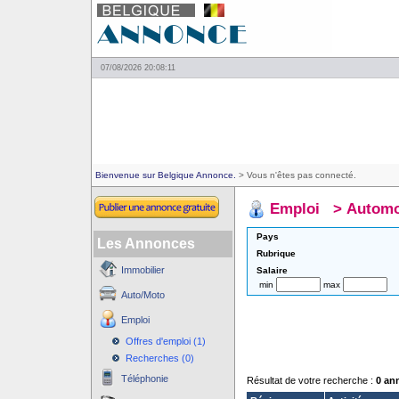
07/08/2026 20:08:11
Bienvenue sur Belgique Annonce.
> Vous n'êtes pas connecté.
Emploi
>
Automo
Pays
Les Annonces
Rubrique
Immobilier
Salaire
min
max
Auto/Moto
Emploi
Offres d'emploi (1)
Recherches (0)
Téléphonie
Résultat de votre recherche :
0 an