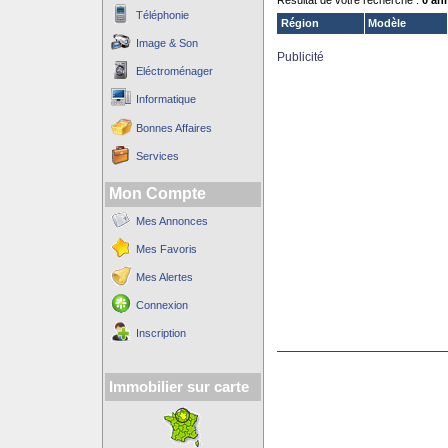
Résultat de votre recherche :
0 an
Téléphonie
Région
Modèle
Image & Son
Publicité
Eléctroménager
Informatique
Bonnes Affaires
Services
Mon Compte
Mes Annonces
Mes Favoris
Mes Alertes
Connexion
Inscription
Immobilier sur carte