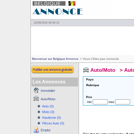
10/08/2026 09:58:15
Bienvenue sur Belgique Annonce.
> Vous n'êtes pas connecté.
Auto/Moto
>
Aut
Pays
Les Annonces
Rubrique
Immobilier
Prix
Auto/Moto
min
max
Auto (0)
Moto (0)
Nautisme (0)
Pièces Auto (0)
Emploi