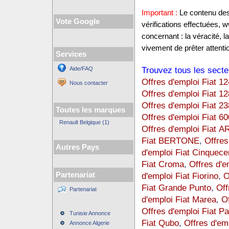
Important :
Le contenu des 
Vote Google
vérifications effectuées,
concernant : la véracité, 
vivement de prêter attentio
Services
Trouvez tous les secte
Aide/FAQ
Offres d'emploi Fiat 12
Nous contacter
Offres d'emploi Fiat 12
Offres d'emploi Fiat 23
Toutes les marques
Offres d'emploi Fiat 60
Renault Belgique (1)
Offres d'emploi Fiat
Fiat BERTONE
,
Offres
Autres Pays
d'emploi Fiat Cinquece
Fiat Croma
,
Offres d'e
Partenariat
d'emploi Fiat Fiorino
,
O
Fiat Grande Punto
,
Off
Partenariat
d'emploi Fiat Marea
,
Of
Offres d'emploi Fiat P
Tunisie Annonce
Fiat Qubo
,
Offres d'em
Annonce Algerie