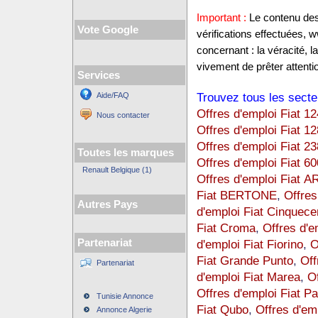
Important :
Le contenu des 
Vote Google
vérifications effectuées,
concernant : la véracité, 
vivement de prêter attentio
Services
Trouvez tous les secte
Aide/FAQ
Offres d'emploi Fiat 12
Nous contacter
Offres d'emploi Fiat 12
Offres d'emploi Fiat 23
Toutes les marques
Offres d'emploi Fiat 60
Renault Belgique (1)
Offres d'emploi Fiat
Fiat BERTONE
,
Offres
Autres Pays
d'emploi Fiat Cinquece
Fiat Croma
,
Offres d'e
Partenariat
d'emploi Fiat Fiorino
,
O
Fiat Grande Punto
,
Off
Partenariat
d'emploi Fiat Marea
,
Of
Offres d'emploi Fiat P
Tunisie Annonce
Fiat Qubo
,
Offres d'em
Annonce Algerie