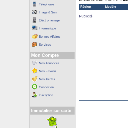
Résultat de votre recherche :
0 an
Téléphonie
Région
Modèle
Image & Son
Publicité
Eléctroménager
Informatique
Bonnes Affaires
Services
Mon Compte
Mes Annonces
Mes Favoris
Mes Alertes
Connexion
Inscription
Immobilier sur carte