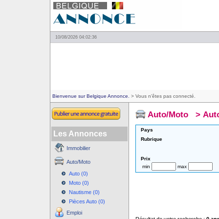
10/08/2026 04:02:36
Bienvenue sur Belgique Annonce.
> Vous n'êtes pas connecté.
Auto/Moto
>
Aut
Pays
Les Annonces
Rubrique
Immobilier
Prix
Auto/Moto
min
max
Auto (0)
Moto (0)
Nautisme (0)
Pièces Auto (0)
Emploi