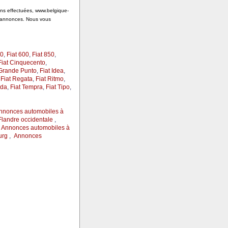
ions effectuées, www.belgique-
s annonces. Nous vous
00
,
Fiat 600
,
Fiat 850
,
Fiat Cinquecento
,
 Grande Punto
,
Fiat Idea
,
,
Fiat Regata
,
Fiat Ritmo
,
ada
,
Fiat Tempra
,
Fiat Tipo
,
nnonces automobiles à
landre occidentale
,
,
Annonces automobiles à
urg
,
Annonces