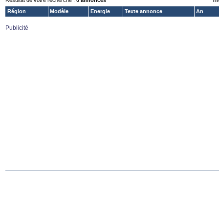
Résultat de votre recherche :
0 annonces
Tri
Région
Modèle
Energie
Texte annonce
An
Publicité