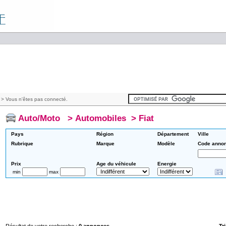
> Vous n'êtes pas connecté.
Auto/Moto
>
Automobiles
>
Fiat
Pays
Région
Département
Ville
Rubrique
Marque
Modèle
Code anno
Prix
Age du véhicule
Energie
min
max