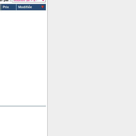
er par :
Prix
Modifiée