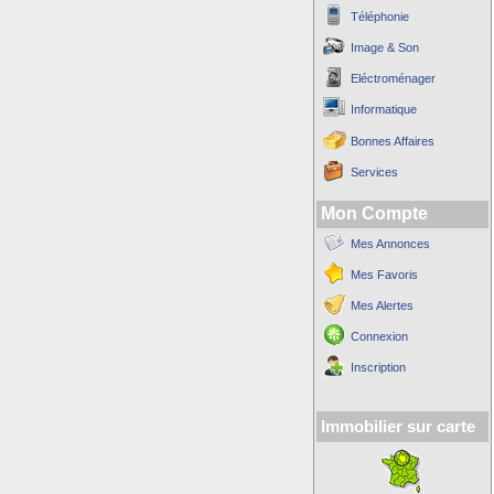
Téléphonie
Image & Son
Eléctroménager
Informatique
Bonnes Affaires
Services
Mon Compte
Mes Annonces
Mes Favoris
Mes Alertes
Connexion
Inscription
Immobilier sur carte