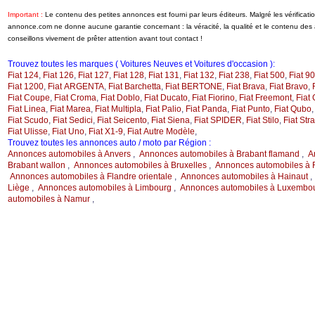
Important :
Le contenu des petites annonces est fourni par leurs éditeurs. Malgré les vérificat
annonce.com ne donne aucune garantie concernant : la véracité, la qualité et le contenu de
conseillons vivement de prêter attention avant tout contact !
Trouvez toutes les marques ( Voitures Neuves et Voitures d'occasion ):
Fiat 124
,
Fiat 126
,
Fiat 127
,
Fiat 128
,
Fiat 131
,
Fiat 132
,
Fiat 238
,
Fiat 500
,
Fiat 9
Fiat 1200
,
Fiat ARGENTA
,
Fiat Barchetta
,
Fiat BERTONE
,
Fiat Brava
,
Fiat Bravo
,
Fiat Coupe
,
Fiat Croma
,
Fiat Doblo
,
Fiat Ducato
,
Fiat Fiorino
,
Fiat Freemont
,
Fiat
Fiat Linea
,
Fiat Marea
,
Fiat Multipla
,
Fiat Palio
,
Fiat Panda
,
Fiat Punto
,
Fiat Qubo
Fiat Scudo
,
Fiat Sedici
,
Fiat Seicento
,
Fiat Siena
,
Fiat SPIDER
,
Fiat Stilo
,
Fiat Str
Fiat Ulisse
,
Fiat Uno
,
Fiat X1-9
,
Fiat Autre Modèle
,
Trouvez toutes les annonces auto / moto par Région :
Annonces automobiles à Anvers
,
Annonces automobiles à Brabant flamand
,
A
Brabant wallon
,
Annonces automobiles à Bruxelles
,
Annonces automobiles à F
Annonces automobiles à Flandre orientale
,
Annonces automobiles à Hainaut
Liège
,
Annonces automobiles à Limbourg
,
Annonces automobiles à Luxembo
automobiles à Namur
,